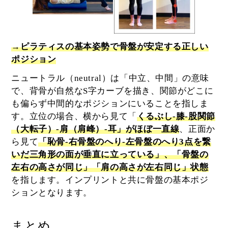
→ピラティスの基本姿勢で骨盤が安定する正しい
ポジション
ニュートラル（neutral）は「中立、中間」の意味
で、背骨が自然なS字カーブを描き、関節がどこに
も偏らず中間的なポジションにいることを指しま
す。立位の場合、横から見て「
くるぶし-膝-股関節
（大転子）-肩（肩峰）-耳」がほぼ一直線
、正面か
ら見て
「恥骨-右骨盤のへり-左骨盤のへり3点を繋
いだ三角形の面が垂直に立っている」、「骨盤の
左右の高さが同じ」「肩の高さが左右同じ」状態
を指します。インプリントと共に骨盤の基本ポジ
ションとなります。
まとめ