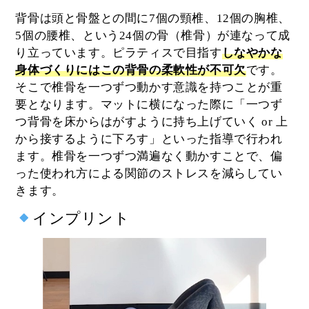
背骨は頭と骨盤との間に7個の頸椎、12個の胸椎、
5個の腰椎、という24個の骨（椎骨）が連なって成
り立っています。ピラティスで目指す
しなやかな
身体づくりにはこの背骨の柔軟性が不可欠
です。
そこで椎骨を一つずつ動かす意識を持つことが重
要となります。マットに横になった際に「一つず
つ背骨を床からはがすように持ち上げていく or 上
から接するように下ろす」といった指導で行われ
ます。椎骨を一つずつ満遍なく動かすことで、偏
った使われ方による関節のストレスを減らしてい
きます。
インプリント