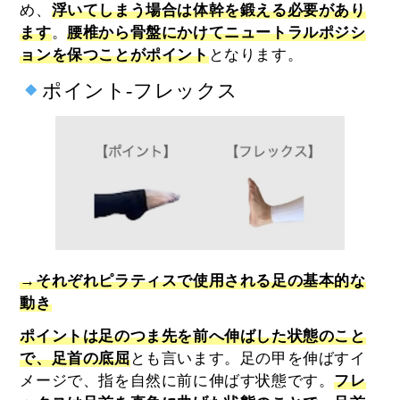
め、
浮いてしまう場合は体幹を鍛える必要があり
ます
。
腰椎から骨盤にかけてニュートラルポジシ
ョンを保つことがポイント
となります。
ポイント-フレックス
→それぞれピラティスで使用される足の基本的な
動き
ポイントは足のつま先を前へ伸ばした状態のこと
で、足首の底屈
とも言います。足の甲を伸ばすイ
メージで、指を自然に前に伸ばす状態です。
フレ