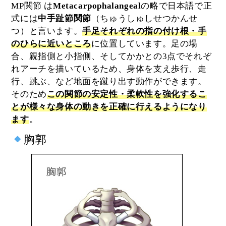
MP関節 は
Metacarpophalangeal
の略で日本語で正
式には
中手趾節関節
（ちゅうしゅしせつかんせ
つ）と言います。
手足それぞれの指の付け根・手
のひらに近いところ
に位置しています。足の場
合、親指側と小指側、そしてかかとの3点でそれぞ
れアーチを描いているため、身体を支え歩行、走
行、跳ぶ、など地面を蹴り出す動作ができます。
そのため
この関節の安定性・柔軟性を強化するこ
とが様々な身体の動きを正確に行えるようになり
ます
。
胸郭