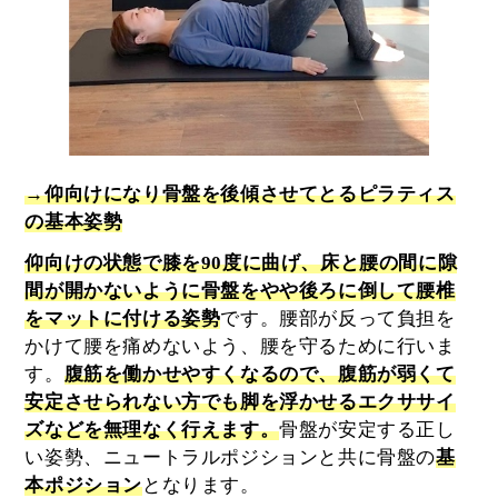
→仰向けになり骨盤を後傾させてとるピラティス
の基本姿勢
仰向けの状態で膝を90度に曲げ、床と腰の間に隙
間が開かないように骨盤をやや後ろに倒して腰椎
をマットに付ける姿勢
です。腰部が反って負担を
かけて腰を痛めないよう、腰を守るために行いま
す。
腹筋を働かせやすくなるので、腹筋が弱くて
安定させられない方でも脚を浮かせるエクササイ
ズなどを無理なく行えます。
骨盤が安定する正し
い姿勢、ニュートラルポジションと共に骨盤の
基
本ポジション
となります。