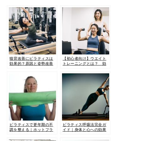
猫背改善にピラティスは
【初心者向け】ウエイト
効果的？原因と姿勢改善
トレーニングとは？ 効
をサポートする理由を解
果・種類・トレーニング
説
のポイントを解説しま
す！
ピラティスで更年期の不
ピラティス呼吸法完全ガ
調を整える｜ホットフラ
イド｜身体と心への効果
ッシュ・不眠・ストレス
と正しいやり方
対策に効果的な理由