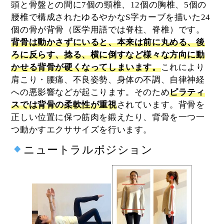
頭と骨盤との間に7個の頸椎、12個の胸椎、5個の
腰椎で構成されたゆるやかなS字カーブを描いた24
個の骨が背骨（医学用語では脊柱、脊椎）です。
背骨は動かさずにいると、本来は前に丸める、後
ろに反らす、捻る、横に倒すなど様々な方向に動
かせる背骨が硬くなってしまいます。
これにより
肩こり・腰痛、不良姿勢、身体の不調、自律神経
への悪影響などが起こります。そのため
ピラティ
スでは背骨の柔軟性が重視
されています。背骨を
正しい位置に保つ筋肉を鍛えたり、背骨を一つ一
つ動かすエクササイズを行います。
ニュートラルポジション