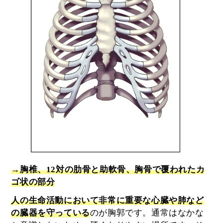
→胸椎、12対の肋骨と助軟骨、胸骨で覆われたカ
ゴ状の部分
人の生命活動において非常に重要な心臓や肺など
の臓器を守っている
のが胸郭です。通常はなかな