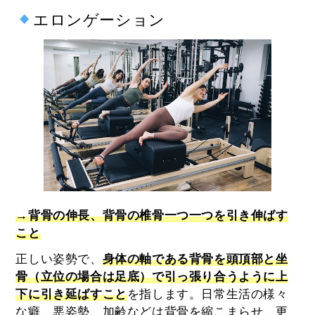
エロンゲーション
→背骨の伸長、背骨の椎骨一つ一つを引き伸ばす
こと
正しい姿勢で、
身体の軸である背骨を頭頂部と坐
骨（立位の場合は足底）で引っ張り合うように上
下に引き延ばすこと
を指します。日常生活の様々
な癖、悪姿勢、加齢などは背骨を縮こまらせ、更