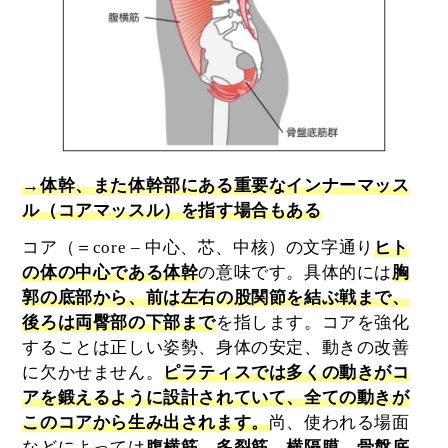
→体幹、また体幹部にある重要なインナーマッス
ル（コアマッスル）を指す場合もある
コア（＝core – 中心、芯、中核）の文字通り
ヒト
の体の中心である体幹
の意味です。具体的には
胸
郭の底部から、前は左右の股関節を結ぶ戦まで、
後ろは両臀部の下部まで
を指します。コアを強化
することは正しい姿勢、身体の安定、動きの改善
に欠かせません。
ピラティスでは多くの動きがコ
アを鍛えるように設計されていて、全ての動きが
このコアから生み出されます。
尚、使われる場面
などによっては
腹横筋、多裂筋、横隔膜、骨盤底