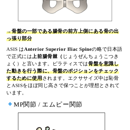
→骨盤の一部である腸骨の前方上側にある骨の出
っ張り部分
ASIS は
Anterior Superior Iliac Spine
の略で日本語
で正式には
上前腸骨棘（
じょうぜんちょうこつき
ょく）と言います。ピラティスでは
骨盤を意識し
た動きを行う際に、骨盤のポジションをチェック
するために使用
されます。エクササイズ中は恥骨
とASISをほぼ同じ高さで保つことが理想とされて
います。
MP関節 / エムピー関節