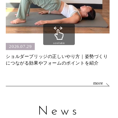
scrollable
2026.07.29
ショルダーブリッジの正しいやり方｜姿勢づくり
キ
につながる効果やフォームのポイントを紹介
使
more
News