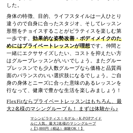
した。
身体の特徴、目的、ライフスタイルは一人ひとり
違うので自身に合ったスタジオ、そしてレッスン
形態をチョイスすることがピラティスを楽しむ第
一歩です。
効果的な姿勢改善・ボディメイクのた
めにはプライベートレッスンが理想
です。仲間と
一緒にエクササイズしたい、コストを抑えたい方
はグループレッスンがいいでしょう。またグルー
プレッスンでも少人数グループなら価格と品質両
面のバランスのいい選択肢になるでしょう。ご自
身の身体とニーズに合った意味のあるレッスンを
行なって、健康で豊かな生活を楽しみましょう！
FlexFitならプライベートレッスンはもちろん、最
大2名様のマシングループも！ まずは体験から♪
マシンピラティス！モデル・K-POPアイド
ルに人気。最大2名様のマシングループ
♪【5,000円（税込）体験OK！】