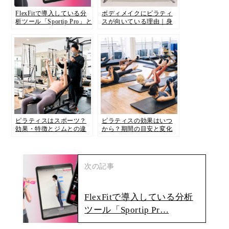
FlexFitで導入している分
ボディメイクにピラティ
析ツール「Sportip Pro」と
スが向いている理由｜身
は？ そのメリットと自分
体を整えて理想のボディ
の身体を知る重要性をご
ラインへ
紹介します！
ピラティス​はスポーツ？
ピラティスの効果はいつ
効果・特徴とジムとの違
から？期間の目安と変化
いを徹底解説
の流れを徹底解説
次の記事
FlexFitで導入している分析
ツール「Sportip Pr…