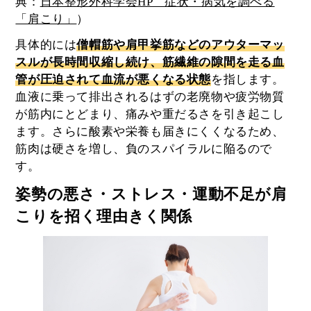
典：
日本整形外科学会HP 症状・病気を調べる
「肩こり」
）
具体的には
僧帽筋や肩甲挙筋などのアウターマッ
スルが長時間収縮し続け、筋繊維の隙間を走る血
管が圧迫されて血流が悪くなる状態
を指します。
血液に乗って排出されるはずの老廃物や疲労物質
が筋内にとどまり、痛みや重だるさを引き起こし
ます。さらに酸素や栄養も届きにくくなるため、
筋肉は硬さを増し、負のスパイラルに陥るので
す。
姿勢の悪さ・ストレス・運動不足が肩
こりを招く理由きく関係