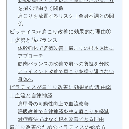
姿勢の悪さ・ストレス・運動不足が肩こり
を招く理由きく関係
肩こりを放置するリスク｜全身不調との関
係
ピラティスが肩こり改善に効果的な理由①
｜姿勢と筋バランス
体幹強化で姿勢改善｜肩こりの根本原因に
アプローチ
筋肉バランスの改善で肩への負担を分散
アライメント改善で肩こりを繰り返さない
身体へ
ピラティスが肩こり改善に効果的な理由②
｜血流と自律神経
肩甲骨の可動性向上で血流改善
呼吸改善で自律神経を整え肩こりを軽減
対症療法ではなく根本改善できる理由
肩こり改善のためのピラティスの始め方