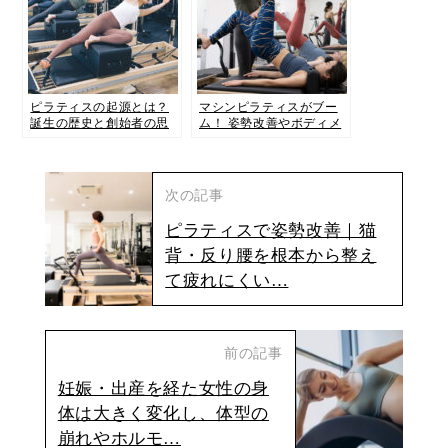
ピラティスの起源とは？
マシンピラティスがブー
誕生の歴史と創始者の思
ム！ 姿勢改善やボディメ
想をわかりやすく解説
イクに効果的なレッスン
の受け方♪
次の記事
ピラティスで姿勢改善｜猫
背・反り腰を根本から整え
て疲れにくい…
前の記事
妊娠・出産を経た女性の身
体は大きく変化し、体型の
崩れやホルモ…