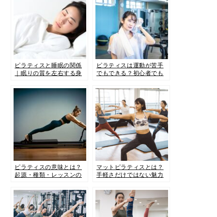
ピラティスと睡眠の関係
ピラティスは運動が苦手
｜眠りの質を左右する身
でもできる？初心者でも
体と心の仕組み
続く理由と始め方を解説
ピラティスの意味とは？
マットピラティスとは？
起源・種類・レッスンの
手軽さだけではない魅力
違いを解説｜ティラピス
とマシンピラティスとの
との違いもわかる
違いを解説