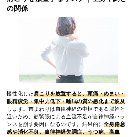
の関係
慢性化した
肩こりを放置すると、頭痛・めまい・
眼精疲労・集中力低下・睡眠の質の悪化まで波及
します。首まわりは自律神経の中枢である脳幹と
近いため、筋緊張による血流不足が自律神経バラ
ンスを崩す要因になるのです。結果的に
全身倦怠
感や消化不良、自律神経失調症、うつ病、高血