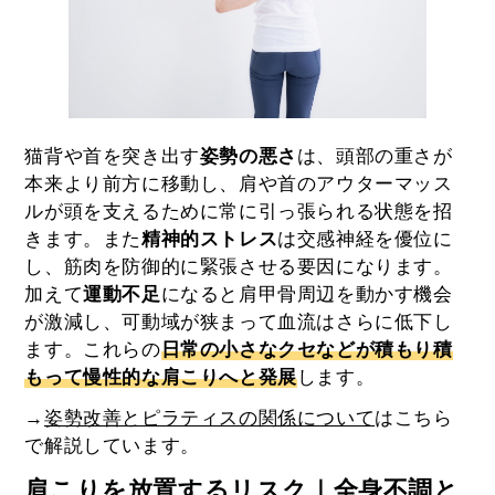
猫背や首を突き出す
姿勢の悪さ
は、頭部の重さが
本来より前方に移動し、肩や首のアウターマッス
ルが頭を支えるために常に引っ張られる状態を招
きます。また
精神的ストレス
は交感神経を優位に
し、筋肉を防御的に緊張させる要因になります。
加えて
運動不足
になると肩甲骨周辺を動かす機会
が激減し、可動域が狭まって血流はさらに低下し
ます。これらの
日常の小さなクセなどが積もり積
もって慢性的な肩こりへと発展
します。
→
姿勢改善とピラティスの関係について
はこちら
で解説しています。
肩こりを放置するリスク｜全身不調と