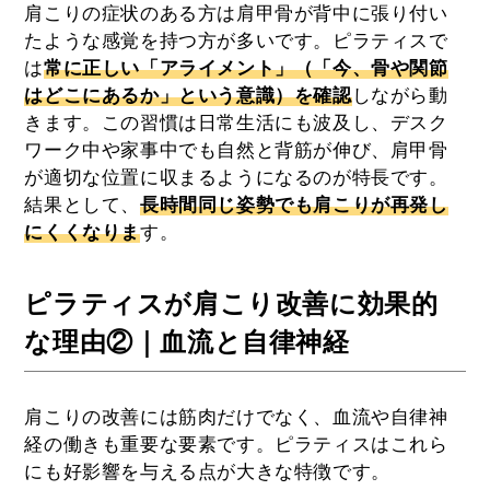
肩こりの症状のある方は肩甲骨が背中に張り付い
たような感覚を持つ方が多いです。ピラティスで
は
常に正しい「アライメント」（「今、骨や関節
はどこにあるか」という意識）を確認
しながら動
きます。この習慣は日常生活にも波及し、デスク
ワーク中や家事中でも自然と背筋が伸び、肩甲骨
が適切な位置に収まるようになるのが特長です。
結果として、
長時間同じ姿勢でも肩こりが再発し
にくくなりま
す。
ピラティスが肩こり改善に効果的
な理由②｜血流と自律神経
肩こりの改善には筋肉だけでなく、血流や自律神
経の働きも重要な要素です。ピラティスはこれら
にも好影響を与える点が大きな特徴です。