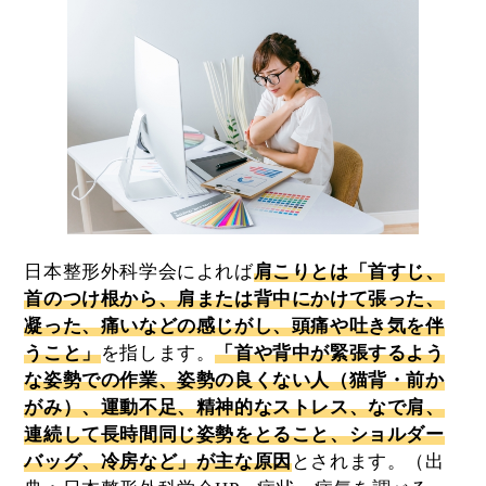
日本整形外科学会によれば
肩こりとは「首すじ、
首のつけ根から、肩または背中にかけて張った、
凝った、痛いなどの感じがし、頭痛や吐き気を伴
うこと」
を指します。
「首や背中が緊張するよう
な姿勢での作業、姿勢の良くない人（猫背・前か
がみ）、運動不足、精神的なストレス、なで肩、
連続して長時間同じ姿勢をとること、ショルダー
バッグ、冷房など」が主な原因
とされます。（出