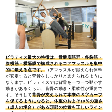
ピラティス最大の特徴は、骨盤底筋群・多裂筋・
腹横筋・横隔膜で構成される
コアマッスル
を集中
的に鍛える点です。
コアマッスルが鍛えられ体幹
が安定すると背骨をしっかりと支えられるように
なります。ピラティスでは背骨を一つ一つ動かす
動きがあるくらい、背骨の動き・柔軟性が重要で
す。そうして
背骨が支えられて本来のＳ字カーブ
を保てるようになると、体重のおよそ10％の重さ
（成人の場合）がある頭部の位置も正しいライン