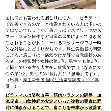
国民病とも言われる
肩こり
に悩み、「ピラティス
で改善できるのか」と検索されている方は多いの
ではないでしょうか。肩こりはデスクワークやス
マートフォン操作など日常の習慣によって引き起
こされることが多く、単なるマッサージでは一時
的な対処にとどまりがちです。厚生労働省の調査
によると肩こりは「病気やけが等で自覚症状のあ
る者」の症状別で女性の第1位、男性でも第2位、
と悩んでいる方が大変多い症状です（ちなみに女
性の第2位、男性の第1位は共に「腰痛」です）。
（出典：
厚生労働省 国民生活基礎調査（2019年
度）
）
ピラティスは姿勢改善・筋肉バランスの調整・血
流促進・自律神経の安定といった複数の要素に同
時に働きかけることで、肩こりを根本から改善す