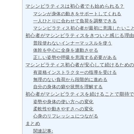
マシンピラティスは初心者でも始められる？
マシンが身体の動きをサポートしてくれる
一人ひとりに合わせて負荷を調整できる
マシンピラティス初心者が最初に意識したいこ
初心者がマシンピラティスをきついと感じる理
普段使わないインナーマッスルを使う
体幹を中心に全身を連動させる
正しい姿勢や呼吸を意識する必要がある
マシンピラティス初心者が安心して続けるため
有資格インストラクターの指導を受ける
無理のない負荷から段階的に進める
自分の身体の癖や状態を理解する
初心者がマシンピラティスを続けることで期待
姿勢や身体の使い方への変化
柔軟性や動きやすさへの変化
心身のリフレッシュにつながる
まとめ
関連記事: