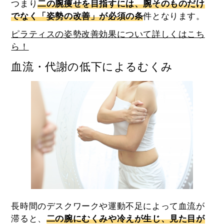
つまり
二の腕痩せを目指すには、腕そのものだけ
でなく「
姿勢の改善
」が必須の条
件となります。
ピラティスの姿勢改善効果について詳しくはこち
ら！
血流・代謝の低下によるむくみ
長時間のデスクワークや運動不足によって血流が
滞ると、
二の腕にむくみや冷えが生じ、見た目が