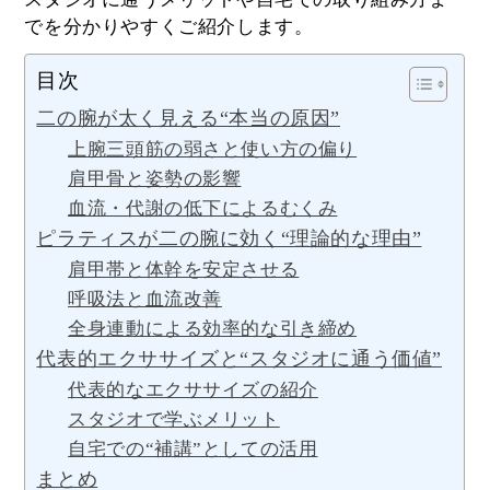
でを分かりやすくご紹介します。
目次
二の腕が太く見える“本当の原因”
上腕三頭筋の弱さと使い方の偏り
肩甲骨と姿勢の影響
血流・代謝の低下によるむくみ
ピラティスが二の腕に効く“理論的な理由”
肩甲帯と体幹を安定させる
呼吸法と血流改善
全身連動による効率的な引き締め
代表的エクササイズと“スタジオに通う価値”
代表的なエクササイズの紹介
スタジオで学ぶメリット
自宅での“補講”としての活用
まとめ