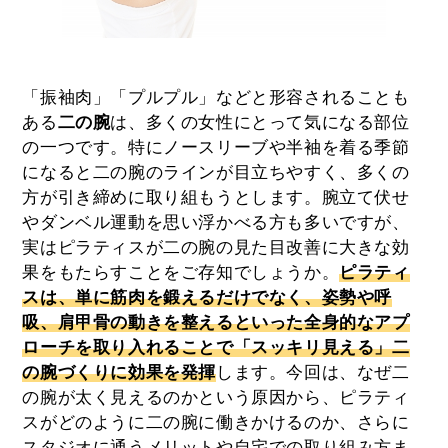
「振袖肉」「プルプル」などと形容されることも
ある
二の腕
は、多くの女性にとって気になる部位
の一つです。特にノースリーブや半袖を着る季節
になると二の腕のラインが目立ちやすく、多くの
方が引き締めに取り組もうとします。腕立て伏せ
やダンベル運動を思い浮かべる方も多いですが、
実はピラティスが二の腕の見た目改善に大きな効
果をもたらすことをご存知でしょうか。
ピラティ
スは、単に筋肉を鍛えるだけでなく、姿勢や呼
吸、肩甲骨の動きを整えるといった全身的なアプ
ローチを取り入れることで「スッキリ見える」二
の腕づくりに効果を発揮
します。今回は、なぜ二
の腕が太く見えるのかという原因から、ピラティ
スがどのように二の腕に働きかけるのか、さらに
スタジオに通うメリットや自宅での取り組み方ま