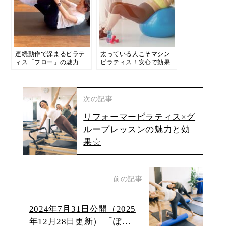
連続動作で深まるピラテ
太っている人こそマシン
ィス「フロー」の魅力
ピラティス！安心で効果
的な理由
次の記事
リフォーマーピラティス×グ
ループレッスンの魅力と効
果☆
前の記事
2024年7月31日公開（2025
年12月28日更新） 「ぽ…