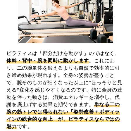
ピラティスは「部分だけを動かす」のではなく、
体幹・背中・腕を同時に動かします
。これによ
り、二の腕単体を鍛えるよりも自然で効率的に引
き締め効果が現れます。全身の姿勢が整うこと
で、腕そのものが細くなった以上に“ほっそりと見
える”変化を感じやすくなるのです。特に全身の連
動を伴った動きは、消費エネルギーを増やし、代
謝を底上げする効果も期待できます。
単なる二の
腕の筋トレでは得られない「
姿勢改善＋ボディラ
インの総合的な向上
」が、ピラティスならではの
魅力
です。