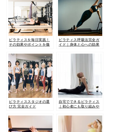
ピラティスを毎日実践！
ピラティス呼吸法完全ガ
その効果やポイントを徹
イド｜身体と心への効果
底解説！
と正しいやり方
ピラティススタジオの選
​自宅でできるピラティス
び方 完全ガイド
｜初心者にも取り組みや
すいメニューと安全に続
けるポイント