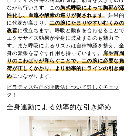
ピラティス独特の胸式呼吸は、肋骨を大きく広げ
ながら行います。この
胸式呼吸によって胸郭が活
性化し、血流や酸素の巡りが促されます
。結果的
に代謝が高まり、
二の腕にたまりやすいむくみの
改善
に役立ちます。呼吸と動きを合わせることで
エクササイズ効果が全身に波及するのも魅力で
す。また呼吸によるリズムは自律神経を整え、全
身の緊張をほぐす作用も持っています。
肩や首周
りのこわばりが和らぐことで、二の腕に必要な負
荷が正しくかかり、より効率的にラインの引き締
め
につながります。
ピラティス独自の呼吸法について詳しくチェッ
ク！
全身連動による効率的な引き締め